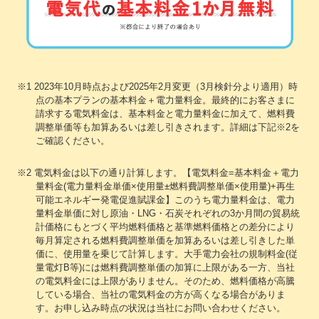
※1 2023年10月時点および2025年2月変更（3月検針分より適用）時
点の基本プランの基本料金＋電力量料金。最終的にお客さまに
請求する電気料金は、基本料金と電力量料金に加えて、燃料費
調整単価等も加算あるいは差し引きされます。詳細は下記※2を
ご確認ください。
※2 電気料金は以下の通り計算します。【電気料金=基本料金＋電力
量料金(電力量料金単価×使用量±燃料費調整単価×使用量)+再生
可能エネルギー発電促進賦課金】このうち電力量料金は、電力
量料金単価に対し原油・LNG・石炭それぞれの3か月間の貿易統
計価格にもとづく平均燃料価格と基準燃料価格との差分により
毎月算定される燃料費調整単価を加算あるいは差し引きした単
価に、使用量を乗じて計算します。大手電力会社の規制料金(従
量電灯B等)には燃料費調整単価の加算に上限がある一方、当社
の電気料金には上限がありません。そのため、燃料価格が高騰
している場合、当社の電気料金の方が高くなる場合がありま
す。お申し込み時点の状況は当社にお問い合わせください。