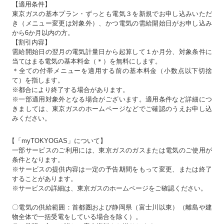
【適用条件】
東京ガスの基本プラン・ずっとも電気３を新規でお申し込みいただ
き（メニュー変更は対象外）、かつ電気の需給開始日がお申し込み
から6か月以内の方。
【割引内容】
需給開始日の翌月の電気計量日から起算して１か月分、対象条件に
当てはまる電気の基本料金（＊）を無料にします。
＊全ての付帯メニューを適用する前の基本料金（小数点以下切捨
て）を指します。
※都合により終了する場合があります。
※一部適用対象外となる場合がございます。適用条件など詳細につ
きましては、東京ガスのホームページなどでご確認のうえお申し込
みください。
【「myTOKYOGAS」について】
一部サービスのご利用には、東京ガスのガスまたは電気のご使用が
条件となります。
※サービスの提供内容は一定の予告期間をもって変更、または終了
することがあります。
※サービスの詳細は、東京ガスのホームページをご確認ください。
〇電気の供給範囲：首都圏および静岡県（富士川以東）（離島や建
物全体で一括受電をしている場合を除く）。