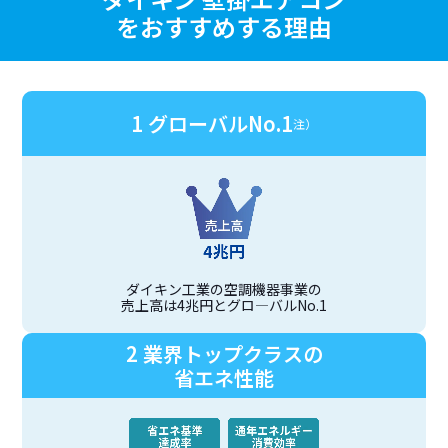
をおすすめする理由​
1 グローバルNo.1
注）
ダイキン工業の空調機器事業の
売上高は4兆円とグロ—バルNo.1
2 業界トップクラスの
省エネ性能