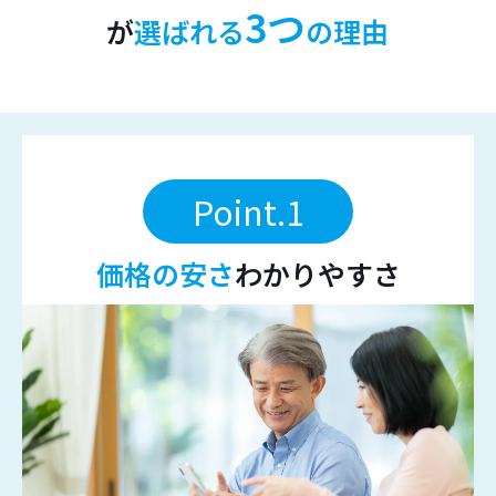
3つ
が
選ばれる
の理由
Point.1
価格の安さ
わかりやすさ