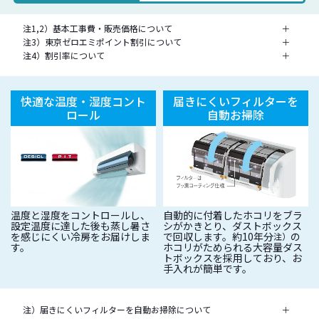
注1,2）基本工事費・販売価格について
＋
注3）東京ゼロエミポイント割引について
＋
注4）割引率について
＋
快適な温度・湿度コント
届きにくいフィルターを
ロール
自動お掃除
温度と湿度をコントロールし、
自動的に付着したホコリをブラ
設定温度に達した後も蒸し暑さ
シがかきとり、ダストボックス
を感じにくい冷房をお届けしま
で回収します。約10年分
の
注）
す。
ホコリがためられる大容量ダス
トボックスを採用しており、お
手入れが簡単です。
注）届きにくいフィルターを自動お掃除について
＋