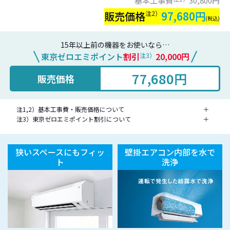
基本工事費
30,800円​
販売価格
注2）
97,680円
(税込)
15年以上前の機器をお使いなら…
東京ゼロエミポイント
割引
20,000円
注3）
77,680円
販売価格
注1,2）基本工事費・販売価格について
＋
注3）東京ゼロエミポイント割引について
＋
狭いスペースにもフィッ
壁掛エアコン内部を水で
ト
洗浄