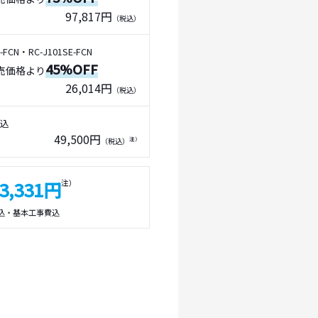
97,817円
（税込）
FCN・RC-J101SE-FCN
45%OFF
売価格より
26,014円
（税込）
込
49,500円
注）
（税込）
3,331円
注）
込・基本工事費込