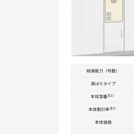
給湯能力（号数）
湯はりタイプ
注1）
本体型番
注2）
本体割引率
本体価格