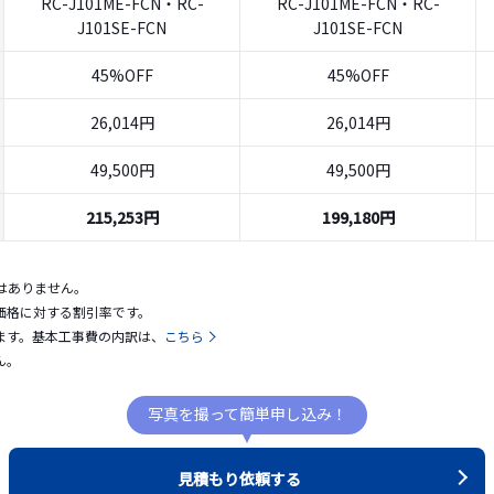
RC-J101ME-FCN・RC-
RC-J101ME-FCN・RC-
J101SE-FCN
J101SE-FCN
45%OFF
45%OFF
26,014円
26,014円
49,500円
49,500円
215,253円
199,180円
はありません。
価格に対する割引率です。
ます。基本工事費の内訳は、
こちら
ん。
写真を撮って簡単申し込み！
見積もり依頼する