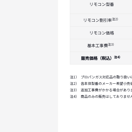
リモコン型番
注2）
リモコン割引率
リモコン価格
注3）
基本工事費
注4）
販売価格（税込）
注1）
プロパンガス対応品の取り扱い
注2）
各本体型番のメーカー希望小売
注3）
追加工事費がかかる場合があり
注4）
商品のみの販売はしておりませ