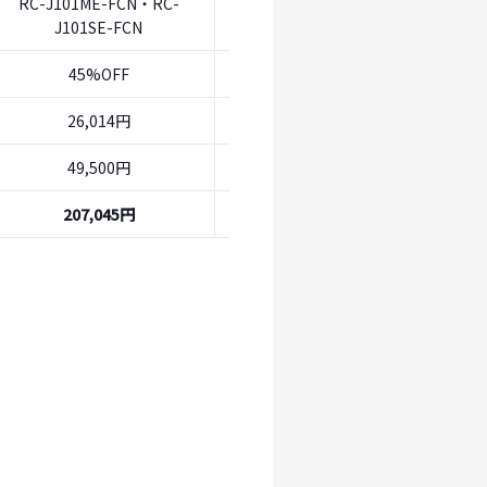
RC-J101ME-FCN・RC-
RC-J101ME-FCN・RC-
J101SE-FCN
J101SE-FCN
45%OFF
45%OFF
26,014円
26,014円
49,500円
49,500円
207,045円
190,857円