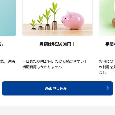
る。
月額は税込800円！
手間
確認。遠隔
一日あたり約27円、だから続けやすい！
お宅に既
初期費用もかかりません
の利用を
なし
Web申し込み