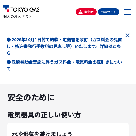
メ
緊急時
会員サイト
個人のお客さま
ニ
ュ
ー
閉
● 2026年10月1日付で約款・定義書を改訂（ガス料金の見直
じ
し・払込書発行手数料の見直し等）いたします。詳細はこち
る
ら
● 政府補助金実施に伴うガス料金・電気料金の値引きについ
て
安全のために
電気器具の正しい使い方
水や湿気を避けましょう