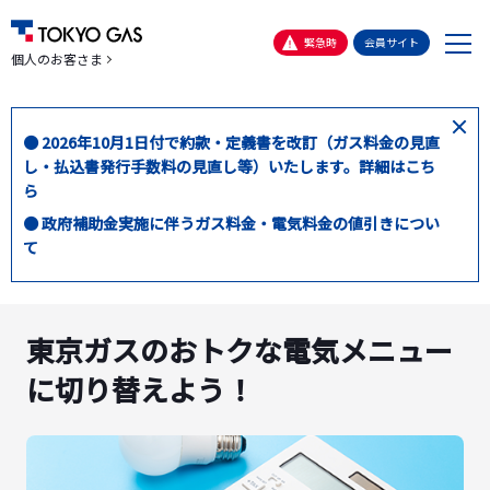
メ
緊急時
会員サイト
個人のお客さま
ニ
ュ
ー
閉
● 2026年10月1日付で約款・定義書を改訂（ガス料金の見直
じ
し・払込書発行手数料の見直し等）いたします。詳細はこち
る
ら
● 政府補助金実施に伴うガス料金・電気料金の値引きについ
て
東京ガスのおトクな電気メニュー
に切り替えよう！