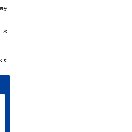
置が
、水
くだ