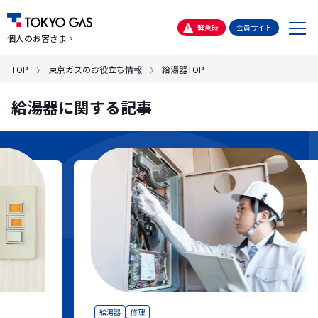
メ
緊急時
会員サイト
個人のお客さま
ニ
ュ
TOP
東京ガスのお役立ち情報
給湯器TOP
ー
給湯器に関する記事
給湯器
修理