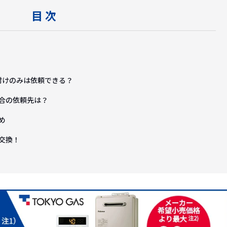
目 次
付けのみは依頼できる？
合の依頼先は？
め
交換！