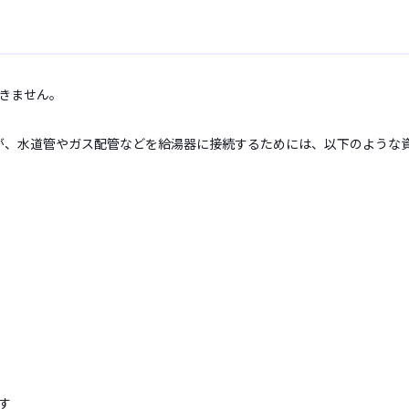
きません。
すが、水道管やガス配管などを給湯器に接続するためには、以下のような
す