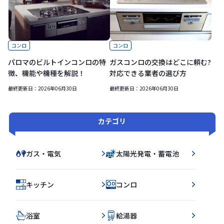
コンロ
コンロ
パロマのビルトインコンロの特
ガスコンロの交換はどこに頼む?
徴、機能や機種を解説！
対応できる業者の選び方
最終更新日：
2026年06月30日
最終更新日：
2026年06月30日
カテゴリ
ガス・電気
太陽光発電・蓄電池
キッチン
コンロ
浴室
給湯器