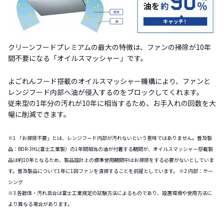
クリーンフードプレミアムの最大の特徴は、ファンの掃除が10年
間不要になる「オイルスマッシャー」です。
よごれんフード搭載のオイルスマッシャー機構により、ファンと
レンジフード内部へ油が侵入するのをブロックしてくれます。
従来型の1年分の汚れが10年に相当するため、お手入れの回数を大
幅に削減できます。
※1 「お掃除不要」とは、レンジフード内部が汚れないという意味ではありません。普及製
品：BDR-3HL(富士工業製）の1年間相当の油が付着する期間が、オイルスマッシャー搭載製
品は約10年となるため、製品設計上の標準使用期間中はお掃除をする必要がないとしていま
す。普及製品について1年に1回ファンを清掃することを前提としています。 ※2 内部：ケー
シング
※3 各数値・汚れ具合は富士工業規定の試験方法によるものであり、設置環境や使用方法に
より異なる場合があります。