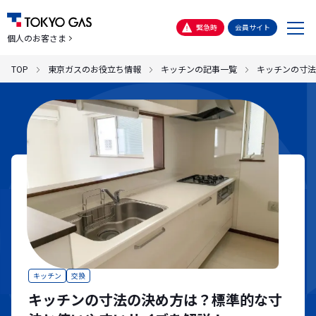
メ
緊急時
会員サイト
個人のお客さま
ニ
ュ
TOP
東京ガスのお役立ち情報
キッチンの記事一覧
キッチンの寸法
ー
キッチン
交換
キッチンの寸法の決め方は？標準的な寸