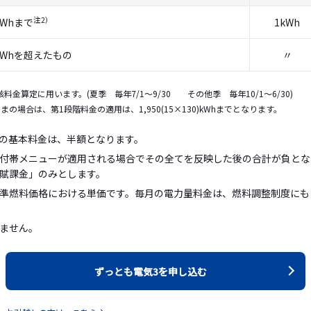
注2）
kWhまで
1kWh
 kWhを超えたもの
〃
金算定に用います。(夏季 毎年7/1〜9/30 その他季 毎年10/1〜6/30)
の場合は、第1段階料金の適用は、1,950(15×130)kWhまでとなります。
の基本料金は、半額となります。
付帯メニューが適用される場合でその全てを反映した後の合計が負とな
賦課金」のみとします。
準燃料価格における単価です。毎月の電力量料金は、燃料調整制度にも
ません。
ずっとも電気3を申し込む