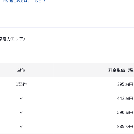
お引越しの方は、こちら
京電力エリア）
単位
料金単価（税
1契約
295.
円
24
〃
442.
円
86
〃
590.
円
48
〃
885.
円
72