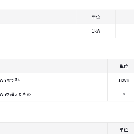
単位
1kW
単位
注2）
kWhまで
1kWh
 kWhを超えたもの
〃
単位