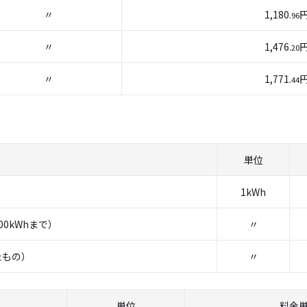
〃
1,180.
96
〃
1,476.
20
〃
1,771.
44
単位
1kWh
00kWhまで）
〃
たもの）
〃
単位
料金