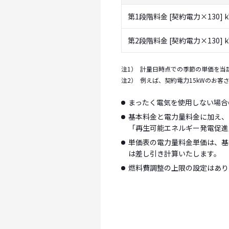
第1段階料金 [契約電力×130] 
第2段階料金 [契約電力×130]
注1）
計量日時点での季節の単価を当該料
注2）
例えば、契約電力15kWのお客さま
まったく電気を使用しない場合
基本料金と電力量料金に加え、
「再生可能エネルギー発電促進
単価表の電力量料金単価は、基
は差し引き計算いたします。
燃料費調整の上限の設定はあり