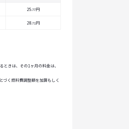
25.
円
77
28.
円
71
るときは、その1ヶ月の料金は、
とづく燃料費調整額を加算もしく