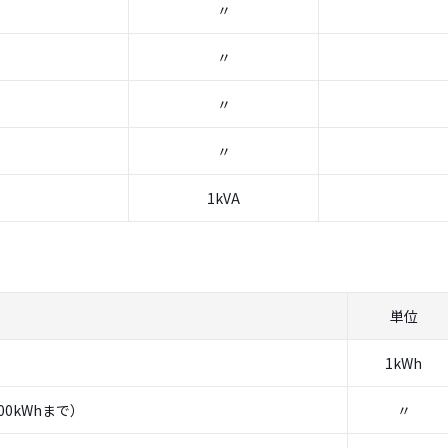
〃
〃
〃
〃
1kVA
単位
1kWh
00kWhまで）
〃