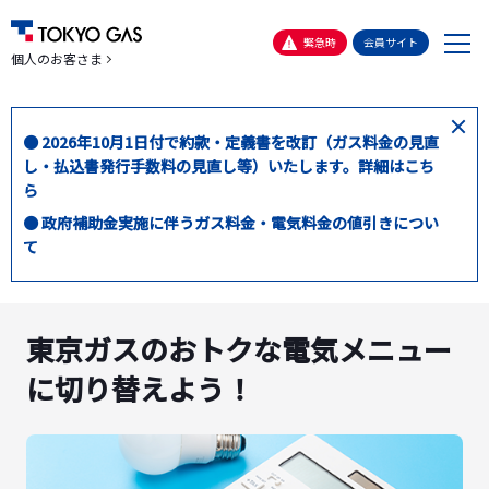
メ
緊急時
会員サイト
個人のお客さま
ニ
ュ
ー
閉
● 2026年10月1日付で約款・定義書を改訂（ガス料金の見直
じ
し・払込書発行手数料の見直し等）いたします。詳細はこち
る
ら
● 政府補助金実施に伴うガス料金・電気料金の値引きについ
て
東京ガスのおトクな電気メニュー
に切り替えよう！