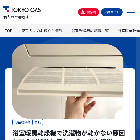
メ
緊急時
会員サイト
個人のお客さま
ニ
ュ
TOP
東京ガスのお役立ち情報
浴室乾燥機の記事一覧
浴室暖房乾燥
ー
浴室乾燥機
交換
浴室暖房乾燥機で洗濯物が乾かない原因