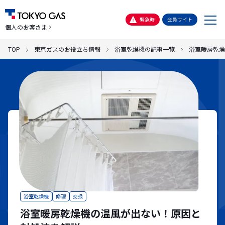
メ
緊急時
会員サイト
個人のお客さま
ニ
ュ
TOP
東京ガスのお役立ち情報
浴室乾燥機の記事一覧
浴室暖房乾燥
ー
浴室乾燥機
修理
交換
浴室暖房乾燥機の温風が出ない！原因と