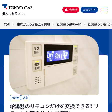
メ
緊急時
会員サイト
個人のお客さま
ニ
ュ
TOP
東京ガスのお役立ち情報
給湯器の記事一覧
給湯器のリモコン
ー
給湯器
交換
給湯器のリモコンだけを交換できる? リ