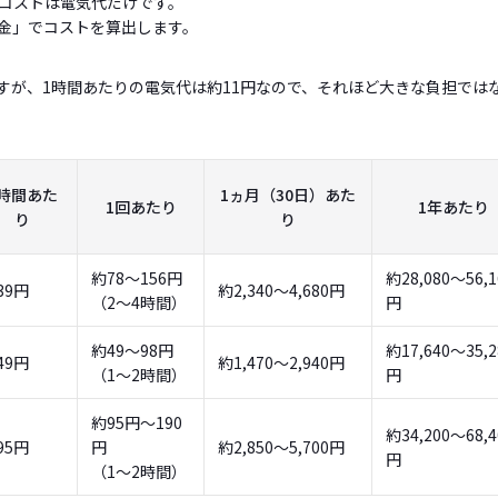
コストは電気代だけです。
金」でコストを算出します。
すが、1時間あたりの電気代は約11円なので、それほど大きな負担では
1時間あた
1ヵ月（30日）あた
1回あたり
1年あたり
り
り
約78～156円
約28,080～56,1
39円
約2,340～4,680円
（2～4時間）
円
約49～98円
約17,640～35,2
49円
約1,470～2,940円
（1～2時間）
円
約95円～190
約34,200～68,4
95円
円
約2,850～5,700円
円
（1～2時間）