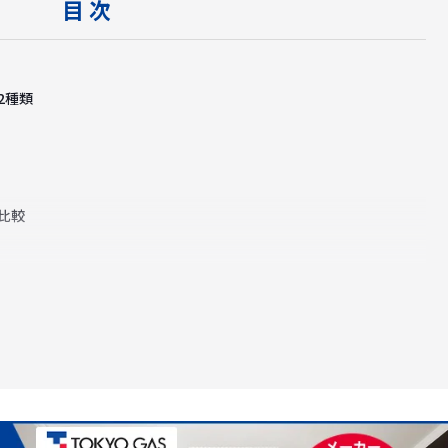
目 次
2種類
比較