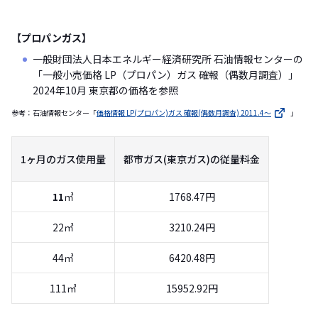
【プロパンガス】
一般財団法人日本エネルギー経済研究所 石油情報センターの
「一般小売価格 LP（プロパン）ガス 確報（偶数月調査）」
2024年10月 東京都の価格を参照
参考：石油情報センター「
価格情報 LP(プロパン)ガス 確報(偶数月調査) 2011.4〜
」
1ヶ月のガス使用量
都市ガス(東京ガス)の従量料金
11
㎥
1768.47円
22㎥
3210.24円
44㎥
6420.48円
111㎥
15952.92円