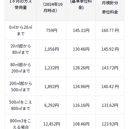
1ヶ月のガス
(基準単位料
月検針分
（2024年10
使用量
金)
月時点）
単位料金
0㎥から20㎥
759円
145.31円
160.77 円
まで
20㎥超から
1,056円
130.46円
145.92 円
80㎥まで
80㎥超から
1,232円
128.26円
143.72円
200㎥まで
200㎥超から
1,892円
124.96円
140.42 円
500㎥まで
500㎥をこえ
6,292円
116.16円
131.62円
800㎥まで
800m3をこ
12,452円
108.46円
123.92円
える場合