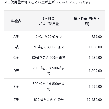
スご使用量が増えると料金が上がっていくシステムです。
1ヶ月の
基本料金(円/件・
料金表
ガスご使用量
月)
A表
0㎥から20㎥まで
759.00
B表
20㎥をこえ80㎥まで
1,056.00
C表
80㎥をこえ200㎥まで
1,232.00
200㎥をこえ500㎥ま
D表
1,892.00
で
500㎥をこえ800㎥ま
E表
6,292.00
で
F表
800㎥をこえる場合
12,452.00