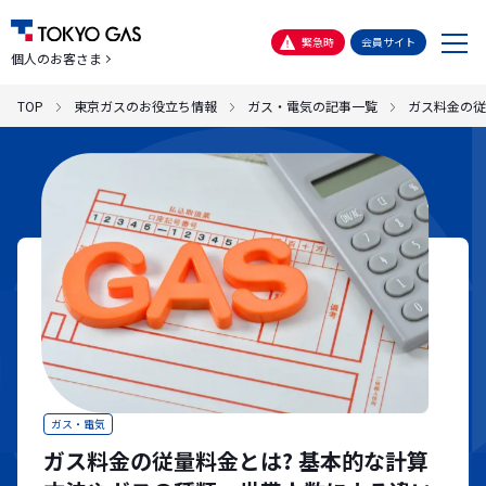
メ
緊急時
会員サイト
個人のお客さま
ニ
ュ
TOP
東京ガスのお役立ち情報
ガス・電気の記事一覧
ガス料金の従
ー
ガス・電気
ガス料金の従量料金とは? 基本的な計算