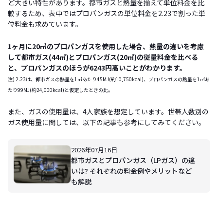
ど大きい特性があります。都市ガスと熱量を揃えて単位料金を比
較するため、表中ではプロパンガスの単位料金を2.23で割った単
位料金も求めています。
1ヶ月に20㎥のプロパンガスを使用した場合、熱量の違いを考慮
して都市ガス(44㎥)とプロパンガス(20㎥)の従量料金を比べる
と、プロパンガスのほうが6243円高いことがわかります。
注) 2.23は、都市ガスの熱量を1㎥あたり45MJ(約10,750kcal)、プロパンガスの熱量を1㎥あ
たり99MJ(約24,000kcal)と仮定したときの比。
また、ガスの使用量は、4人家族を想定しています。世帯人数別の
ガス使用量に関しては、以下の記事も参考にしてみてください。
2026年07月16日
都市ガスとプロパンガス（LPガス）の違
いは? それぞれの料金例やメリットなど
も解説