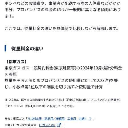
ボンベなどの設備費や、事業者が配送する際の人件費などがかか
る分、プロパンガスの料金のほうが一般的に高くなる傾向にあり
ます。
ここでは、従量料金の違いを具体例で比較しながら解説します。
従量料金の違い
【都市ガス】
東京ガス ガス一般契約料金(東京地区等)の2024年10月検針分料金
を参照
熱量をそろえるためプロパンガスの使用量に対して2.23注)を乗
じ、小数点第1位以下の端数を切り捨てた使用量で計算
注) 2.23は、都市ガスの熱量を1㎥あたり45MJ（約10,750kcal）、プロパンガスの熱量を1
㎥あたり99MJ（約24,000kcal）と仮定したときの比。
参考：東京ガス「
ガス料金表（家庭用／業務用・工業用 共通）
」
参考：LPガス安全委員会「
LPガスとは?
」