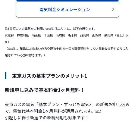
電気料金シミュレーション
注) 東京ガスの電気をご利用いただけるエリアは、以下の通りです。
東京都 神奈川県 埼玉県 千葉県 茨城県 栃木県 群馬県 山梨県 静岡県（富士川以
東）
（ただし、離島にお住まいの方や建物全体で一括で電気契約をしている集合住宅やビルに入
居されている方は除きます。）
東京ガスの基本プランのメリット1
新規申し込みで基本料金1ヶ月無料！
東京ガスの電気「基本プラン・ずっとも電気3」の新規お申し込み
で、電気代基本料金1ヶ月無料が適用されます。
注1)
引越しに伴う新居での継続利用も対象です！