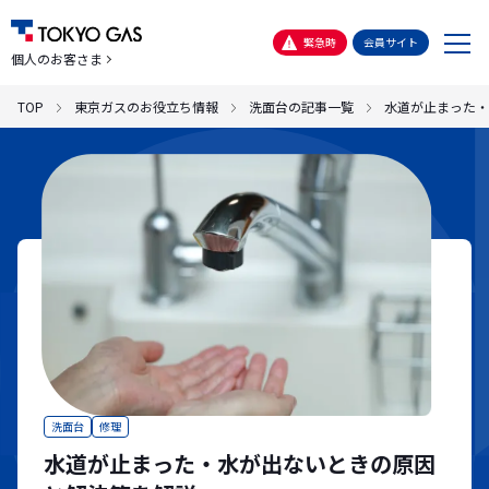
メ
緊急時
会員サイト
個人のお客さま
ニ
ュ
TOP
東京ガスのお役立ち情報
洗面台の記事一覧
水道が止まった・
ー
洗面台
修理
水道が止まった・水が出ないときの原因