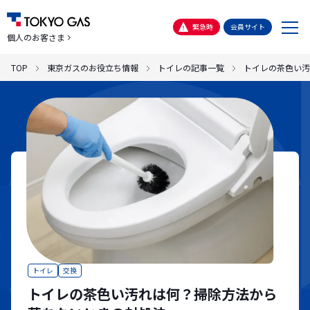
メ
緊急時
会員サイト
個人のお客さま
ニ
ュ
TOP
東京ガスのお役立ち情報
トイレの記事一覧
トイレの茶色い汚
ー
トイレ
交換
トイレの茶色い汚れは何？掃除方法から