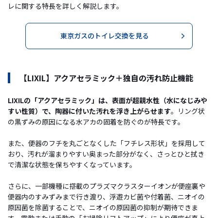
レに関する特長を詳しく解説します。
東京ガスのトイレ交換を見る
【LIXIL】アクアセラミック＋独自の汚れ防止機能
LIXILの「アクアセラミック」は、表面が超親水性（水になじみや
すい性質）で、陶器に付いた汚れを浮き上がらせます
。リング状
の黒ずみの原因になる水アカの固着を防ぐのが特長です。
また、便器のフチを丸ごとなくした「フチレス形状」を採用して
おり、汚れが溜まりやすい奥まった部分がなく、さっとひと拭き
で清潔な状態を保ちやすくなっています。
さらに、一部機種に搭載のプラズマクラスターイオンが便座裏や
便器内のすみずみまで行き渡り、浮遊カビ菌や付着菌、ニオイの
原因菌を除菌することで、ニオイの原因菌の抑制が期待できま
す。電動または手動の「お掃除リフトアップ」により便座が真上