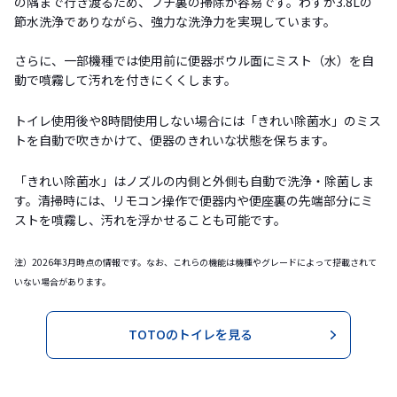
の隅まで行き渡るため、フチ裏の掃除が容易です。わずか3.8Lの
節水洗浄でありながら、強力な洗浄力を実現しています。
さらに、一部機種では使用前に便器ボウル面にミスト（水）を自
動で噴霧して汚れを付きにくくします。
トイレ使用後や8時間使用しない場合には「きれい除菌水」のミス
トを自動で吹きかけて、便器のきれいな状態を保ちます。
「きれい除菌水」はノズルの内側と外側も自動で洗浄・除菌しま
す。清掃時には、リモコン操作で便器内や便座裏の先端部分にミ
ストを噴霧し、汚れを浮かせることも可能です。
注）2026年3月時点の情報です。なお、これらの機能は機種やグレードによって搭載されて
いない場合があります。
TOTOのトイレを見る