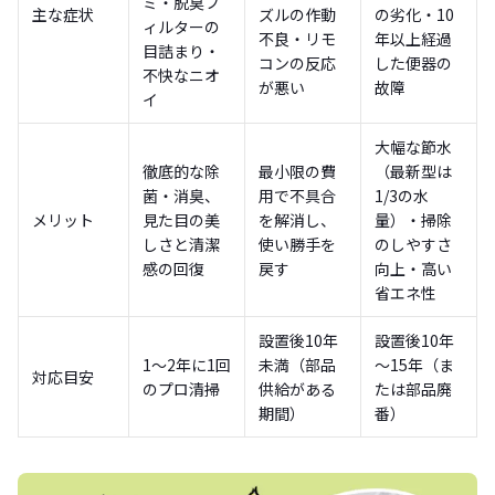
ミ・脱臭フ
主な症状
ズルの作動
の劣化・10
ィルターの
不良・リモ
年以上経過
目詰まり・
コンの反応
した便器の
不快なニオ
が悪い
故障
イ
大幅な節水
徹底的な除
最小限の費
（最新型は
菌・消臭、
用で不具合
1/3の水
メリット
見た目の美
を解消し、
量）・掃除
しさと清潔
使い勝手を
のしやすさ
感の回復
戻す
向上・高い
省エネ性
設置後10年
設置後10年
1～2年に1回
未満（部品
～15年（ま
対応目安
のプロ清掃
供給がある
たは部品廃
期間）
番）