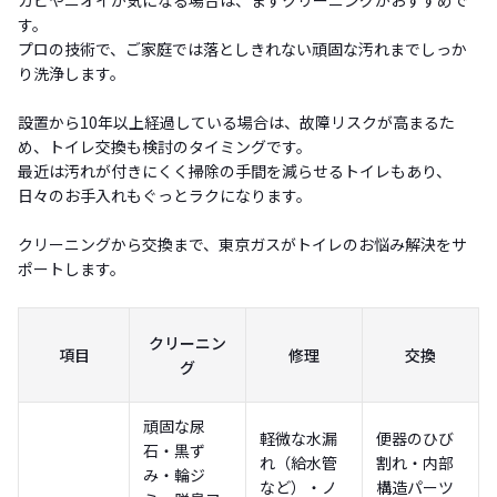
カビやニオイが気になる場合は、まずクリーニングがおすすめで
す。
プロの技術で、ご家庭では落としきれない頑固な汚れまでしっか
り洗浄します。
設置から10年以上経過している場合は、故障リスクが高まるた
め、トイレ交換も検討のタイミングです。
最近は汚れが付きにくく掃除の手間を減らせるトイレもあり、
日々のお手入れもぐっとラクになります。
クリーニングから交換まで、東京ガスがトイレのお悩み解決をサ
ポートします。
クリーニン
項目
修理
交換
グ
頑固な尿
軽微な水漏
便器のひび
石・黒ず
れ（給水管
割れ・内部
み・輪ジ
など）・ノ
構造パーツ