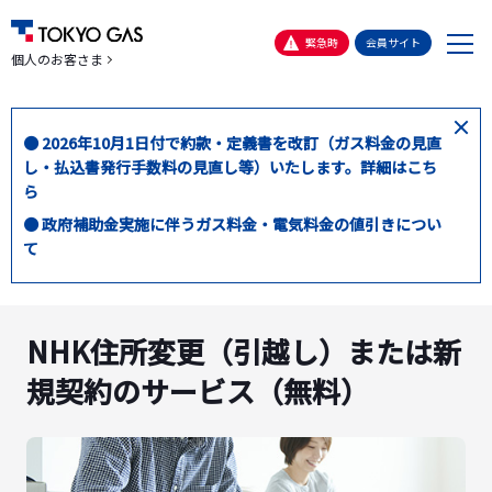
メ
緊急時
会員サイト
個人のお客さま
ニ
ュ
ー
閉
● 2026年10月1日付で約款・定義書を改訂（ガス料金の見直
じ
し・払込書発行手数料の見直し等）いたします。詳細はこち
る
ら
● 政府補助金実施に伴うガス料金・電気料金の値引きについ
て
NHK住所変更（引越し）または新
規契約のサービス（無料）