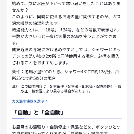
始めて、急に水圧が下がって寒い思いをしたことはありま
せんか？
このように、同時に使えるお湯の量に関係するのが、ガス
温水機器の給湯能力です。
給湯能力とは、「16号」「24号」などの号数で表示され、
号数が大きいほど一度に大量のお湯を使うことができま
す。
関東近県の冬場におけるめやすとしては、シャワーとキッ
チンでの洗い物の2カ所で同時使用する場合、24号を購入
されることをおすすめします。
条件：冬場水温5℃のとき、シャワー43℃で約12ℓ/分、台
所35℃で約5ℓ/分の場合
注）
この図の内容は、配管条件〈配管長・配管径・配管経路〉・給
水圧・給水温により異なる場合があります。
ガス温水機器を選ぶ
「自動」と「全自動」
お風呂のお湯張り・自動停止・保温などを、ボタンひとつ
で自動的に行ってくれるのが「自動風呂」機能です。