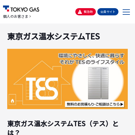
メ
緊急時
会員サイト
個人のお客さま
ニ
ュ
東京ガス温水システムTES
ー
東京ガス温水システムTES（テス）と
は？