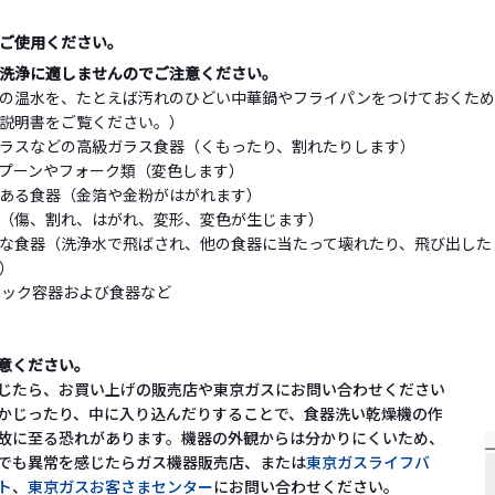
ご使用ください。
洗浄に適しませんのでご注意ください。
の温水を、たとえば汚れのひどい中華鍋やフライパンをつけておくため
説明書をご覧ください。）
ラスなどの高級ガラス食器（くもったり、割れたりします）
プーンやフォーク類（変色します）
ある食器（金箔や金粉がはがれます）
（傷、割れ、はがれ、変形、変色が生じます）
な食器（洗浄水で飛ばされ、他の食器に当たって壊れたり、飛び出した
）
チック容器および食器など
意ください。
じたら、お買い上げの販売店や東京ガスにお問い合わせください
かじったり、中に入り込んだりすることで、食器洗い乾燥機の作
故に至る恐れがあります。機器の外観からは分かりにくいため、
でも異常を感じたらガス機器販売店、または
東京ガスライフバ
ト
、
東京ガスお客さまセンター
にお問い合わせください。