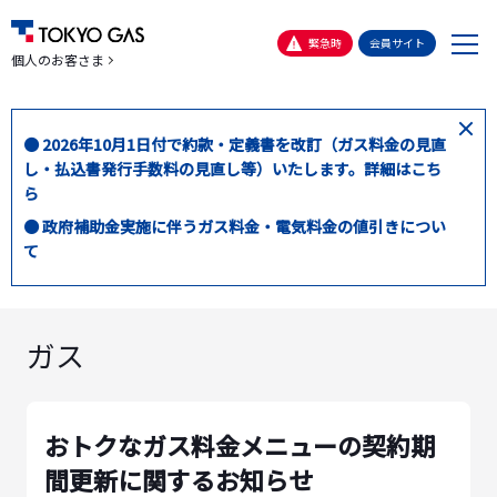
メ
緊急時
会員サイト
個人のお客さま
ニ
ュ
ー
閉
● 2026年10月1日付で約款・定義書を改訂（ガス料金の見直
じ
し・払込書発行手数料の見直し等）いたします。詳細はこち
る
ら
● 政府補助金実施に伴うガス料金・電気料金の値引きについ
て
ガス
おトクなガス料金メニューの契約期
間更新に関するお知らせ