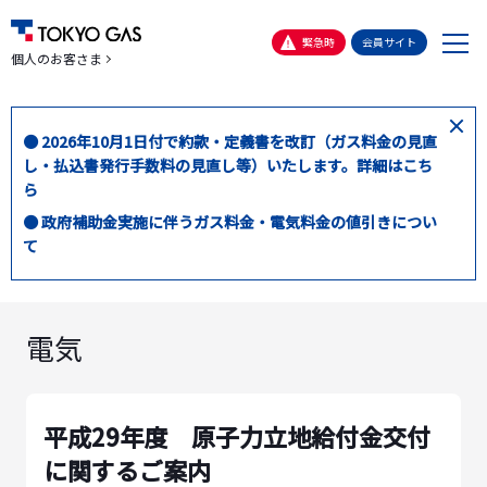
メ
緊急時
会員サイト
個人のお客さま
ニ
ュ
ー
閉
● 2026年10月1日付で約款・定義書を改訂（ガス料金の見直
じ
し・払込書発行手数料の見直し等）いたします。詳細はこち
る
ら
● 政府補助金実施に伴うガス料金・電気料金の値引きについ
て
電気
平成29年度 原子力立地給付金交付
に関するご案内