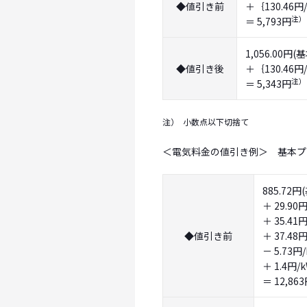
◆値引き前
＋｛130.46円
注）
＝ 5,793円
1,056.00円(
◆値引き後
＋｛130.46円
注）
＝ 5,343円
注）
小数点以下切捨て
＜電気料金の値引き例＞ 基本プラ
885.72
＋ 29.9
＋ 35.4
◆値引き前
＋ 37.4
－ 5.73
＋ 1.4
＝ 12,86