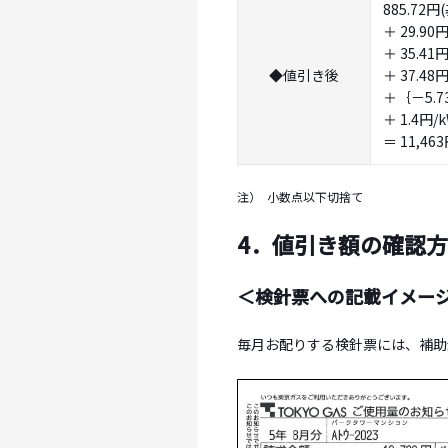
885.72
＋ 29.9
＋ 35.4
◆値引き後
＋ 37.4
＋｛－5.7
＋ 1.4
＝ 11,46
注）
小数点以下切捨て
4．値引き額の確認
＜検針票への記載イメー
毎月お配りする検針票には、補助