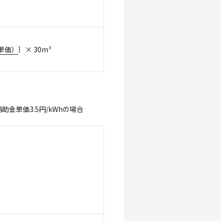
金単価）
｝× 30m³
府補助金単価3.5円/kWhの場合