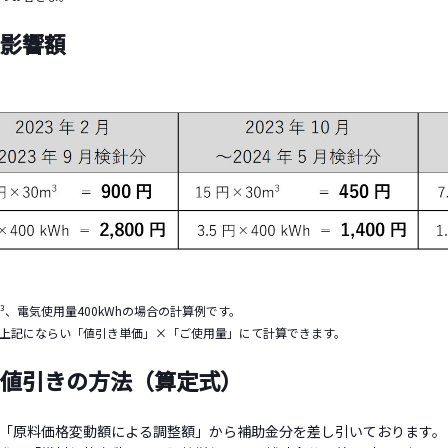
る影響額
³、電気使用量400kWhの場合の計算例です。
上記にならい「値引き単価」×「ご使用量」にて計算できます。
た値引きの方法（算定式）
「原料価格変動額による調整額」から補助金分を差し引いております。