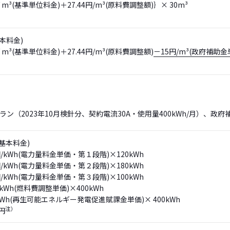
/ m³(基準単位料金)＋27.44円/m³(原料費調整額)｝× 30m³
基本料金)
/ m³(基準単位料金)＋27.44円/m³(原料費調整額)
－15円/m³(政府補助
ン（2023年10月検針分、契約電流30A・使用量400kWh/月）、政
円(基本料金)
0円/kWh(電力量料金単価・第１段階)×120kWh
1円/kWh(電力量料金単価・第２段階)×180kWh
8円/kWh(電力量料金単価・第３段階)×100kWh
円/kWh(燃料費調整単価)×400kWh
円/kWh(再生可能エネルギー発電促進賦課金単価)× 400kWh
注）
3円