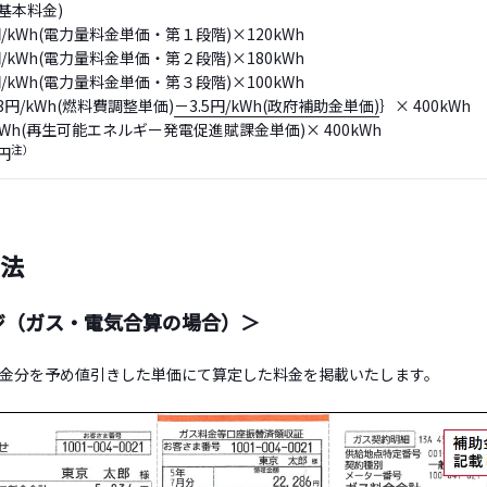
円(基本料金)
0円/kWh(電力量料金単価・第１段階)×120kWh
1円/kWh(電力量料金単価・第２段階)×180kWh
8円/kWh(電力量料金単価・第３段階)×100kWh
3円/kWh(燃料費調整単価)
－3.5円/kWh(政府補助金単価)
｝× 400kWh
円/kWh(再生可能エネルギー発電促進賦課金単価)× 400kWh
注）
3円
方法
ジ（ガス・電気合算の場合）＞
金分を予め値引きした単価にて算定した料金を掲載いたします。