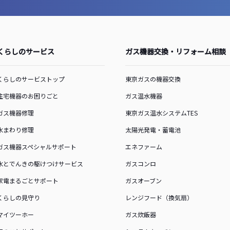
くらしのサービス
ガス機器交換・リフォーム相談
くらしのサービストップ
東京ガスの機器交換
住宅機器のお困りごと
ガス温水機器
ガス機器修理
東京ガス温水システムTES
水まわり修理
太陽光発電・蓄電池
ガス機器スペシャルサポート
エネファーム
水とでんきの駆けつけサービス
ガスコンロ
家電まるごとサポート
ガスオーブン
くらしの見守り
レンジフード（換気扇）
マイツーホー
ガス炊飯器