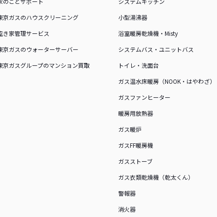
家のことサポート
システムキッチン
東京ガスのハウスクリーニング
小型湯沸器
空き家管理サービス
浴室暖房乾燥機・Misty
東京ガスのウォーターサーバー
システムバス・ユニットバス
東京ガスグループのマンション買取
トイレ・洗面台
ガス温水床暖房（NOOK・はやわざ）
ガスファンヒーター
暖房用放熱器
ガス暖炉
ガスFF暖房機
ガスストーブ
ガス衣類乾燥機（乾太くん）
警報器
消火器