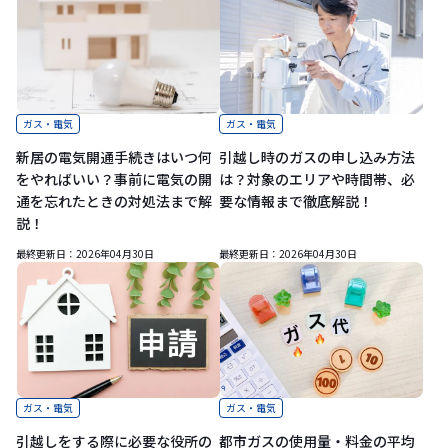
ガス・電気
ガス・電気
新居の電気開通手続きはいつ何
引越し時のガスの申し込み方法
をやればいい？事前に電気の開
は？対象のエリアや時間帯、必
通を忘れたときの対処法まで解
要な情報まで徹底解説！
説！
最終更新日：
2026年04月30日
最終更新日：
2026年04月30日
ガス・電気
ガス・電気
引越しをする際に必要な役所の
都市ガスの使用量・料金の平均