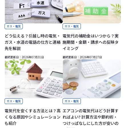
ガス・電気
ガス・電気
どう伝える？引越し時の電気・
電気代の補助金はいつから？実
ガス・水道の電話の仕方と連絡
施期間・金額・請求への反映タ
先を解説
イミング
最終更新日：
2026年07月31日
最終更新日：
2026年07月27日
ガス・電気
ガス・電気
電気代を安くする方法とは？高
エアコンの電気代はどう計算す
くなる原因やシミュレーション
ればよい? 計算方法や節約術・
も紹介
つけっぱなしにした方が安いの