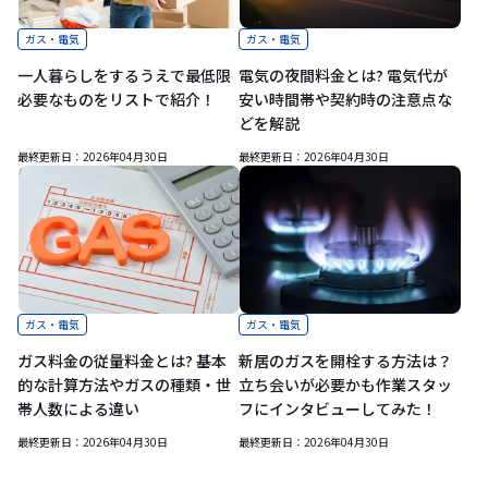
ガス・電気
ガス・電気
一人暮らしをするうえで最低限
電気の夜間料金とは? 電気代が
必要なものをリストで紹介！
安い時間帯や契約時の注意点な
どを解説
最終更新日：
2026年04月30日
最終更新日：
2026年04月30日
ガス・電気
ガス・電気
ガス料金の従量料金とは? 基本
新居のガスを開栓する方法は？
的な計算方法やガスの種類・世
立ち会いが必要かも作業スタッ
帯人数による違い
フにインタビューしてみた！
最終更新日：
2026年04月30日
最終更新日：
2026年04月30日