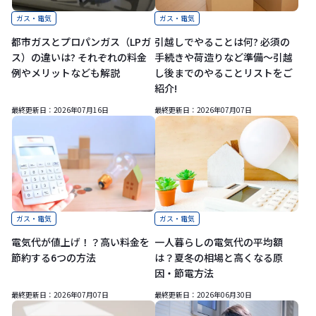
ガス・電気
ガス・電気
都市ガスとプロパンガス（LPガ
引越しでやることは何? 必須の
ス）の違いは? それぞれの料金
手続きや荷造りなど準備～引越
例やメリットなども解説
し後までのやることリストをご
紹介!
最終更新日：
2026年07月16日
最終更新日：
2026年07月07日
ガス・電気
ガス・電気
電気代が値上げ！？高い料金を
一人暮らしの電気代の平均額
節約する6つの方法
は？夏冬の相場と高くなる原
因・節電方法
最終更新日：
2026年07月07日
最終更新日：
2026年06月30日