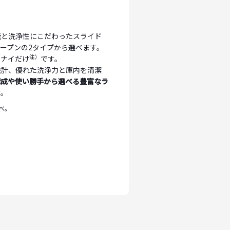
能と洗浄性にこだわったスライド
ープンの2タイプから選べます。
注）
ンナイだけ
です。
設計、優れた洗浄力と庫内を清潔
構成や使い勝手から選べる豊富なラ
す。
調べ。