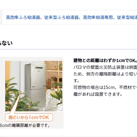
高効率ふろ給湯器
、
従来型ふろ給湯器
、
高効率給湯専用
、
従来型給
らない
建物との距離はわずか1cmでOK
パロマの壁面火災防止装置は側
ため、側方の離隔距離はより短い
す。
可燃物の場合は15cm、不燃材で
離があれば設置できます。