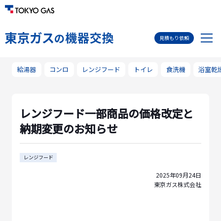
メ
見積もり依頼
ニ
ュ
給湯器
コンロ
レンジフード
トイレ
食洗機
浴室乾
ー
レンジフード一部商品の価格改定と
納期変更のお知らせ
レンジフード
2025年09月24日
東京ガス株式会社